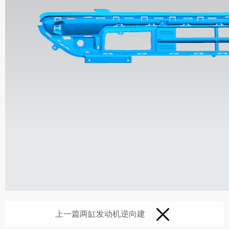
上一篇
两缸发动机逆向建