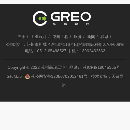
模
下一篇：
蜗壳逆向建
模
关于
工业设计
逆向工程
服务
新闻
联系
/
/
/
/
/
/
公司地址：苏州市相城区澄阳路116号阳澄湖国际科创园A座608室
电话：0512-65498527 手机：13962432363
Copyright © 2022 苏州高瑞工业产品设计
苏ICP备19045365号
SiteMap
苏公网安备32050702012461号
技术支持：
天链网
络