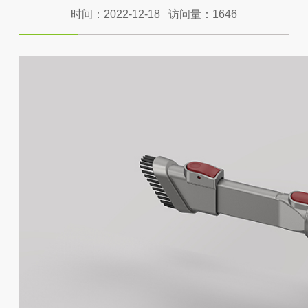
时间：2022-12-18 访问量：1646