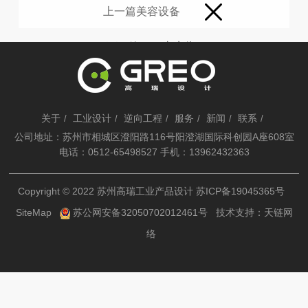
上一篇
美容设备
下一篇：
去痘仪
关于
工业设计
逆向工程
服务
新闻
联系
/
/
/
/
/
/
公司地址：苏州市相城区澄阳路116号阳澄湖国际科创园A座608室
电话：0512-65498527 手机：13962432363
Copyright © 2022 苏州高瑞工业产品设计
苏ICP备19045365号
SiteMap
苏公网安备32050702012461号
技术支持：
天链网
络